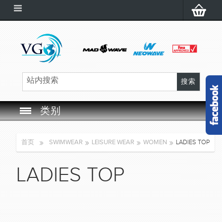
类别
SWIM GOGGLES
首页
SWIMWEAR
LEISURE WEAR
WOMEN
LADIES TOP
SWIM CAP
LADIES TOP
SWIMMING EQUIPMENT
LEARNING TO SWIM