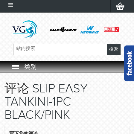
类别
SWIM GOGGLES
评论
SLIP EASY
SWIM CAP
TANKINI-1PC
SWIMMING EQUIPMENT
BLACK/PINK
LEARNING TO SWIM
写下您的评论