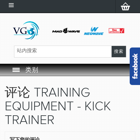
类别
SWIM GOGGLES
评论
TRAINING
SWIM CAP
EQUIPMENT - KICK
SWIMMING EQUIPMENT
TRAINER
LEARNING TO SWIM
写下您的评论