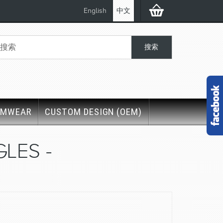
English
中文
IMWEAR
CUSTOM DESIGN (OEM)
LES -