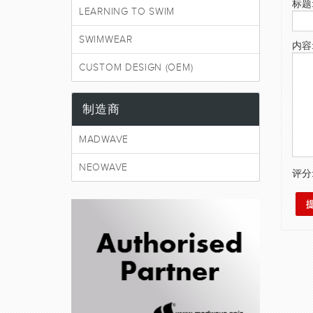
标题
LEARNING TO SWIM
SWIMWEAR
内容
CUSTOM DESIGN (OEM)
制造商
MADWAVE
NEOWAVE
评分