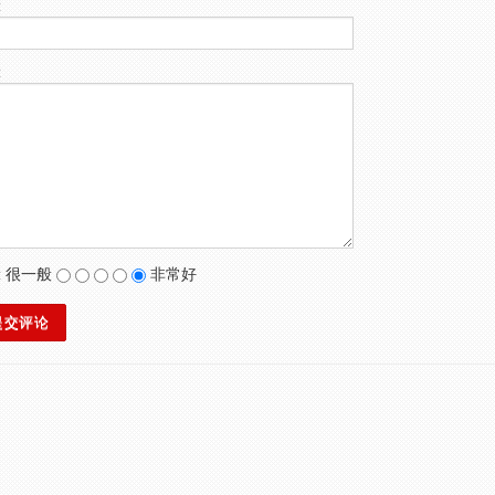
:
:
:
很一般
非常好