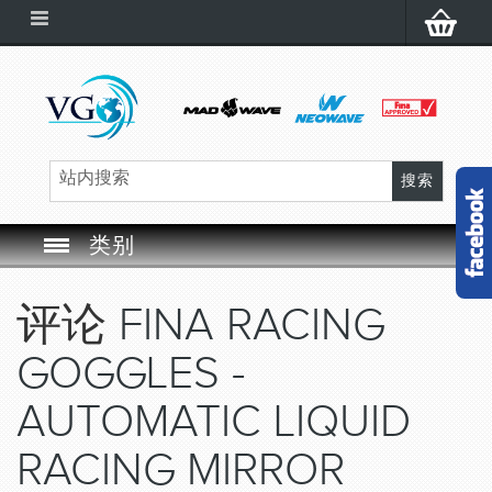
类别
SWIM GOGGLES
评论
FINA RACING
SWIM CAP
GOGGLES -
SWIMMING EQUIPMENT
AUTOMATIC LIQUID
RACING MIRROR
LEARNING TO SWIM