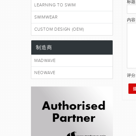
标题
LEARNING TO SWIM
SWIMWEAR
内容
CUSTOM DESIGN (OEM)
制造商
MADWAVE
NEOWAVE
评分