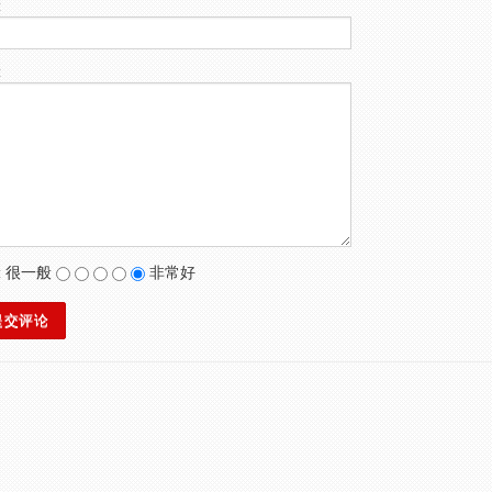
:
:
:
很一般
非常好