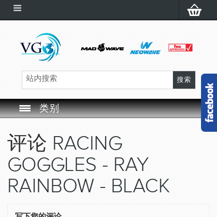
类别
SWIM GOGGLES
评论
RACING
SWIM CAP
GOGGLES - RAY
SWIMMING EQUIPMENT
RAINBOW - BLACK
LEARNING TO SWIM
写下您的评论