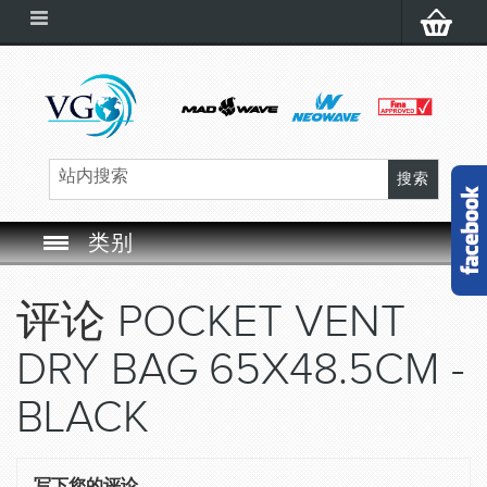
类别
SWIM GOGGLES
评论
POCKET VENT
SWIM CAP
DRY BAG 65X48.5CM -
SWIMMING EQUIPMENT
BLACK
LEARNING TO SWIM
写下您的评论