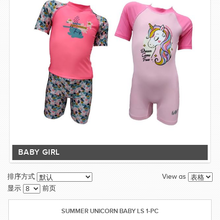
BABY GIRL
View as
排序方式
显示
前页
SUMMER UNICORN BABY LS 1-PC