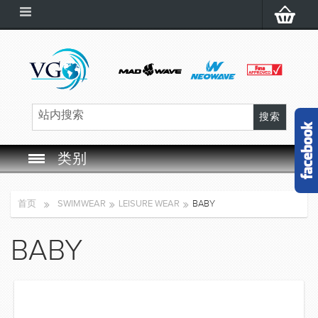
类别
SWIM GOGGLES
首页
SWIMWEAR
LEISURE WEAR
BABY
SWIM CAP
BABY
SWIMMING EQUIPMENT
LEARNING TO SWIM